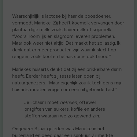
Waarschijnlijk is lactose bij haar de boosdoener,
vermoedt Marieke. Zij heeft koemelk vervangen door
plantaardige melk, zoals havermelk of sojamelk.
“Vooral room, ijs en slagroom leveren problemen.
Maar ook weer niet altijd! Dat maakt het zo lastig. Ik
denk dat er meer producten zijn waar ik slecht op
reageer, zoals kool en helaas soms ook brood.”
Mariekes huisarts denkt dat zij een prikkelbare darm
heeft. Eerder heeft zij tests laten doen bij
natuurgenezers. “Maar eigenlijk zou ik toch eens mijn
huisarts moeten vragen om een uitgebreide test.”
Je lichaam moet
detoxen
, oftewel
ontgiften van suikers, koffie en andere
stoffen waaraan we zo gewend zijn.
Ongeveer 3 jaar geleden was Marieke in het
buitenland en deed daar een sapkuur. Zij merkte