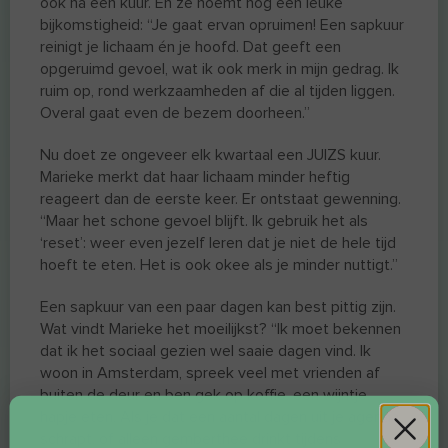
ook na een kuur. En ze noemt nog een leuke
bijkomstigheid: “Je gaat ervan opruimen! Een sapkuur
reinigt je lichaam én je hoofd. Dat geeft een
opgeruimd gevoel, wat ik ook merk in mijn gedrag. Ik
ruim op, rond werkzaamheden af die al tijden liggen.
Overal gaat even de bezem doorheen.”
Nu doet ze ongeveer elk kwartaal een JUIZS kuur.
Marieke merkt dat haar lichaam minder heftig
reageert dan de eerste keer. Er ontstaat gewenning.
“Maar het schone gevoel blijft. Ik gebruik het als
‘reset’: weer even jezelf leren dat je niet de hele tijd
hoeft te eten. Het is ook okee als je minder nuttigt.”
Een sapkuur van een paar dagen kan best pittig zijn.
Wat vindt Marieke het moeilijkst? “Ik moet bekennen
dat ik het sociaal gezien wel saaie dagen vind. Ik
woon in Amsterdam, spreek veel met vrienden af
buiten de deur en ben gek op koffie, een wijntje,
hapje eten. Als je dat een aantal dagen uit je agenda
schrapt, of alleen gemberthee drinkt tijdens