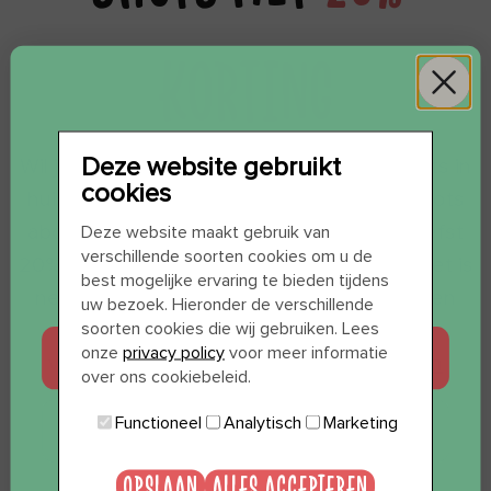
KORTING
Deze website gebruikt
Wil je iedere maand voldoende JUIZS shots in
cookies
huis hebben? Kies dan voor een JUIZS shots
WIL JE 12 SHOTS
abonnement! Hiermee ontvang je maar liefst
Deze website maakt gebruik van
verschillende soorten cookies om u de
20% korting op de reguliere pakket prijs. Het is
CADEAU?
best mogelijke ervaring te bieden tijdens
net als al onze andere abonnementen, een
uw bezoek. Hieronder de verschillende
soorten cookies die wij gebruiken. Lees
flexibel abonnement. Check voor alle
JA, GRAAG
onze
privacy policy
voor meer informatie
voorwaarden ook even:
Abonnementen
over ons cookiebeleid.
Functioneel
Analytisch
Marketing
NEE, BEDANKT
OPSLAAN
ALLES ACCEPTEREN