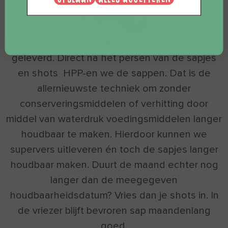
LET
OP:
Al onze pakketten worden vers en gekoeld
geleverd. Direct na het persen van de sapjes
en shots HPP-en we de sappen. Dat is de
allernieuwste techniek om zonder
conserveringsmiddelen of verhitting door
middel van waterdruk voedingsmiddelen langer
houdbaar te maken. Hierdoor kunnen we
supervers uitleveren én toch de sapjes langer
houdbaar maken. Duurt de maand echter nog
langer dan de meegegeven
houdbaarheidsdatum? Vries dan je shots in. In
de vriezer blijft bevroren sap maandenlang
goed.