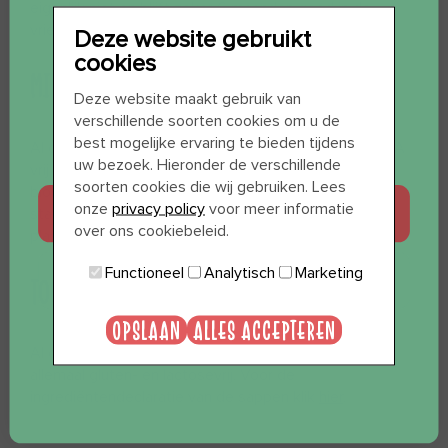
eigenlijk niet en blijft zeker 6 maanden goed in de
vriezer.
Deze website gebruikt
cookies
MILIEUBEWUSTE FLES
WIL JE 12 SHOTS
Deze website maakt gebruik van
verschillende soorten cookies om u de
CADEAU?
best mogelijke ervaring te bieden tijdens
Al onze flessen zijn gemaakt van 75% gerecycled BPA
uw bezoek. Hieronder de verschillende
vrij plastic en 25% biobased plastic (een volledig
soorten cookies die wij gebruiken. Lees
biologisch afbreekbare vorm van plastic). Er zit geen
JA, GRAAG
onze
privacy policy
voor meer informatie
statiegeld op de flesjes. Wel adviseren wij ze bij een
over ons cookiebeleid.
plastic inleverpunt in te leveren.
Functioneel
Analytisch
Marketing
NEE, BEDANKT
TOCH LEUK OM TE WETEN
OPSLAAN
ALLES ACCEPTEREN
Al onze sappen, smoothies en shots zijn vegan en
allemaal gluten- en lactosevrij. Voor de
ingrediëntendeclaratie van de sappen klik
hier
.