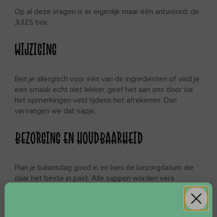
Op al deze vragen is er eigenlijk maar één antwoord: de
JUIZS box.
WIJZIGING
Ben je allergisch voor één van de ingrediënten of vind je
een smaak echt niet lekker, geef het aan ons door via
het opmerkingen veld tijdens het afrekenen. Dan
vervangen we dat sapje.
BEZORGING EN HOUDBAARHEID
Plan je balansdag goed in en kies de bezorgdatum die
daar het beste in past. Alle sappen worden vers
geleverd; zorg voor voldoende ruimte in je koelkast.
Mocht de balansdag onverhoopt toch niet uitkomen, je
kunt je sappen altijd nog invriezen. Bevroren sap bederft