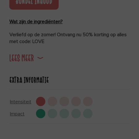
BUNDEL INHOUD
Wat zijn de ingrediënten?
Verliefd op de zomer! Ontvang nu 50% korting op alles
met code: LOVE
Eendaagse sapkuur om een snelle reset te geven aan je
LEES MEER
lichaam en geest.
EXTRA INFORMATIE
Intensiteit
Impact