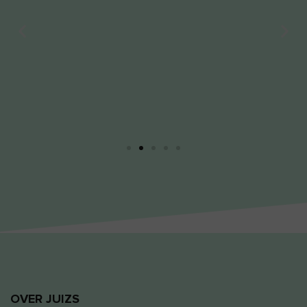
Review Heidi
De sapjes zijn lekker, de sapkuur doet wat het
zegt dat het zal doen. Ik ben een tevreden
klant. Dank je wel voor de fijne ervaring. Ik
kom graag terug.
OVER JUIZS