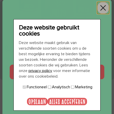
Deze website gebruikt
cookies
WIL JE 12 SHOTS
Deze website maakt gebruik van
SHOT TURMERIC
verschillende soorten cookies om u de
CADEAU?
best mogelijke ervaring te bieden tijdens
MAANDPAKKET 36 STUKS
uw bezoek. Hieronder de verschillende
soorten cookies die wij gebruiken. Lees
in winkelmand (€ 82,95)
JA, GRAAG
onze
privacy policy
voor meer informatie
over ons cookiebeleid.
Functioneel
Analytisch
Marketing
NEE, BEDANKT
OPSLAAN
ALLES ACCEPTEREN
MEER INFO OVER SHOTS