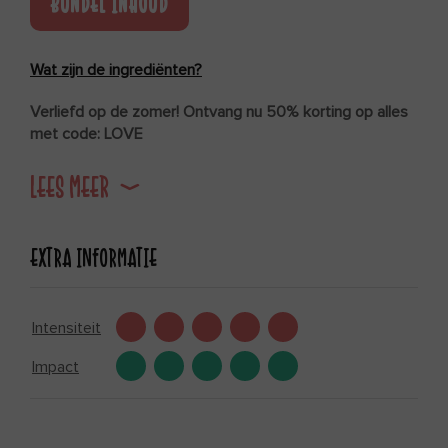
BUNDEL INHOUD
Wat zijn de ingrediënten?
Verliefd op de zomer! Ontvang nu 50% korting op alles
met code: LOVE
Doorbreek je eetgewoonten met de zevendaagse all
LEES MEER
day sapkuur van JUIZS inclusief een persoonlijk
voedingsadvies!
EXTRA INFORMATIE
Intensiteit
Impact