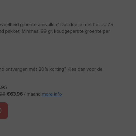
oeveelheid groente aanvullen? Dat doe je met het JUIZS
nd pakket. Minimaal 99 gr. koudgeperste groente per
aand ontvangen mét 20% korting? Kies dan voor de
.95
.95
€
63.96
/ maand
more info
D