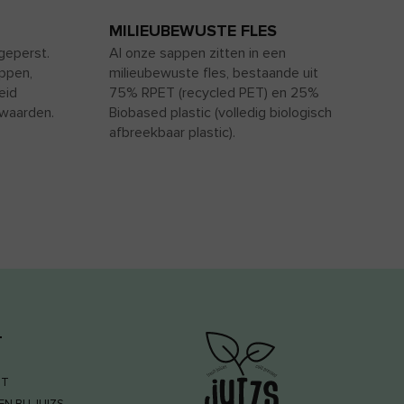
MILIEUBEWUSTE FLES
geperst.
Al onze sappen zitten in een
ppen,
milieubewuste fles, bestaande uit
eid
75% RPET (recycled PET) en 25%
swaarden.
Biobased plastic (volledig biologisch
afbreekbaar plastic).
T
NT