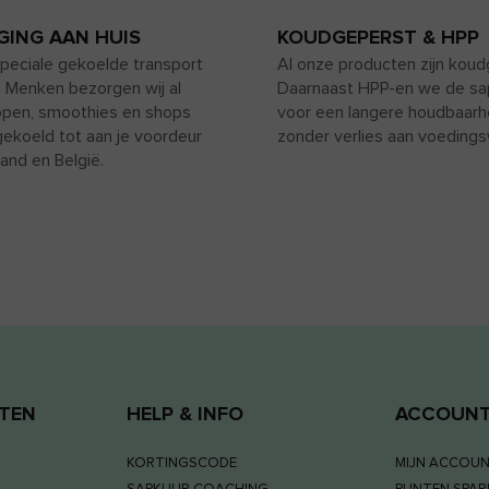
GING AAN HUIS
KOUDGEPERST & HPP
speciale gekoelde transport
Al onze producten zijn koud
 Menken bezorgen wij al
Daarnaast HPP-en we de sa
pen, smoothies en shops
voor een langere houdbaarh
gekoeld tot aan je voordeur
zonder verlies aan voeding
land en België.
TEN
HELP & INFO
ACCOUN
KORTINGSCODE
MIJN ACCOU