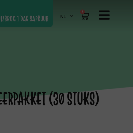
0
UIZSBOX: 1 DAG SAPKUUR
EERPAKKET (30 STUKS)