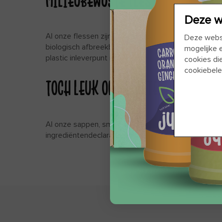
MILIEUBEWUSTE FLES
Deze w
Al onze flessen zijn gemaakt van 75% gerecycled BPA
Deze websi
biologisch afbreekbare vorm van plastic). Er zit geen
mogelijke 
plastic inleverpunt in te leveren.
cookies di
cookiebele
TOCH LEUK OM TE WETEN
Al onze sappen, smoothies en shots zijn vegan en al
ingrediëntendeclaratie van de sappen klik
hier
.