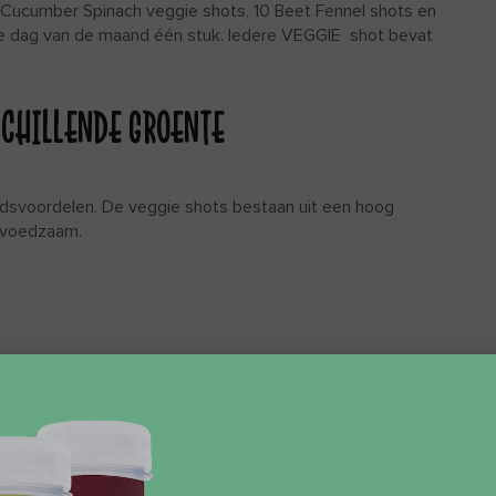
 Cucumber Spinach veggie shots, 10 Beet Fennel shots en
ere dag van de maand één stuk. Iedere VEGGIE shot bevat
SCHILLENDE GROENTE
idsvoordelen. De veggie shots bestaan uit een hoog
 voedzaam.
vriezen, zodat je altijd verse VEGGIE shots in huis hebt.
rste dagen in je koelkast, maar vries de veggie shots
lijk niet en blijft zeker 6 maanden goed in de vriezer.