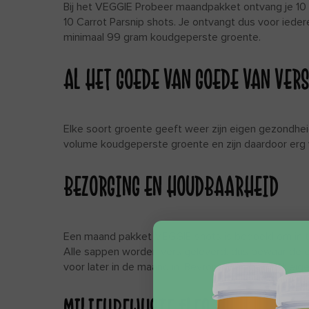
Bij het VEGGIE Probeer maandpakket ontvang je 10
10 Carrot Parsnip shots. Je ontvangt dus voor ied
minimaal 99 gram koudgeperste groente.
AL HET GOEDE VAN GOEDE VAN VER
Elke soort groente geeft weer zijn eigen gezondhe
volume koudgeperste groente en zijn daardoor erg
BEZORGING EN HOUDBAARHEID
Een maand pakket VEGGIE shots is bedoeld om in te 
Alle sappen worden vers geleverd; dus bewaar de ee
voor later in de maand in. Bevroren sap bederft eigen