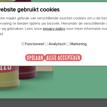
WIL JE 
ebsite gebruikt cookies
 vrij plastic en 25% biobased plastic (een volledig
te maakt gebruik van verschillende soorten cookies om u de be
CAD
 statiegeld op de flesjes. Wel adviseren wij ze bij een
ervaring te bieden tijdens uw bezoek. Hieronder de verschillende
e wij gebruiken. Lees onze
privacy policy
voor meer informatie ov
id.
JA, 
Functioneel
Analytisch
Marketing
OPSLAAN
ALLES ACCEPTEREN
NEE, 
lemaal gluten- en lactosevrij. Voor de