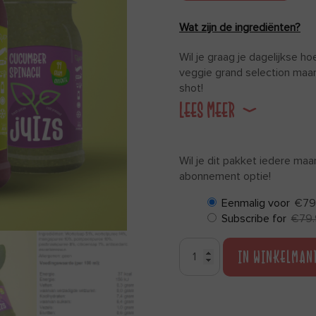
Wat zijn de ingrediënten?
Wil je graag je dagelijkse h
veggie grand selection maa
shot!
LEES MEER
Wil je dit pakket iedere m
abonnement optie!
Eenmalig voor
€
79
Subscribe for
€
79
IN WINKELMAN