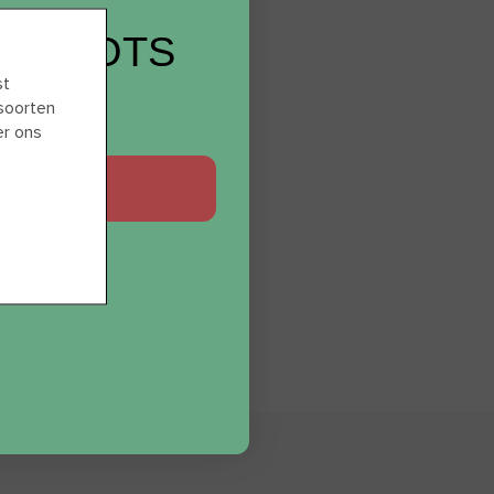
12 SHOTS
st
EAU?
 soorten
er ons
GRAAG
BEDANKT