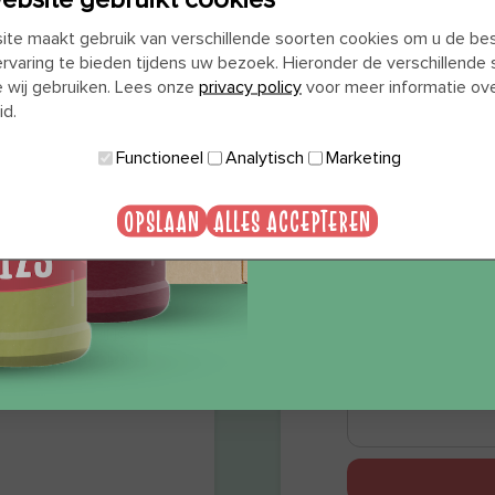
WIL JE 
te maakt gebruik van verschillende soorten cookies om u de be
CAD
ervaring te bieden tijdens uw bezoek. Hieronder de verschillende
e wij gebruiken. Lees onze
privacy policy
voor meer informatie ov
id.
JA, 
Functioneel
Analytisch
Marketing
OPSLAAN
ALLES ACCEPTEREN
NEE, 
el mogelijk bij je
n makkelijker? Dat