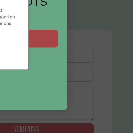
12 SHOTS
st
EAU?
 soorten
er ons
GRAAG
BEDANKT
VERZENDEN