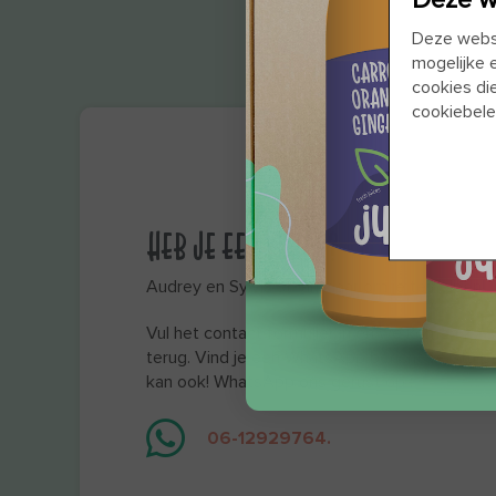
Deze websi
mogelijke 
cookies di
cookiebele
HEB JE EEN VRAAG?
Audrey en Sylvia staan klaar om je te helpen!
Vul het contact formulier in en we komen zo sn
terug. Vind je een WhatsApp bericht versture
kan ook! WhatsApp ons gerust op
:
06-12929764.