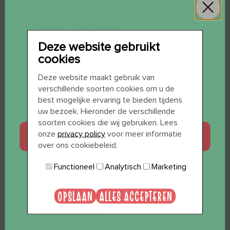
REGISTREREN
Deze website gebruikt
cookies
WIL JE 12 SHOTS
Deze website maakt gebruik van
verschillende soorten cookies om u de
CADEAU?
E-mailadres
*
best mogelijke ervaring te bieden tijdens
uw bezoek. Hieronder de verschillende
soorten cookies die wij gebruiken. Lees
JA, GRAAG
onze
privacy policy
voor meer informatie
over ons cookiebeleid.
Wachtwoord
*
Functioneel
Analytisch
Marketing
NEE, BEDANKT
OPSLAAN
ALLES ACCEPTEREN
REGISTREREN