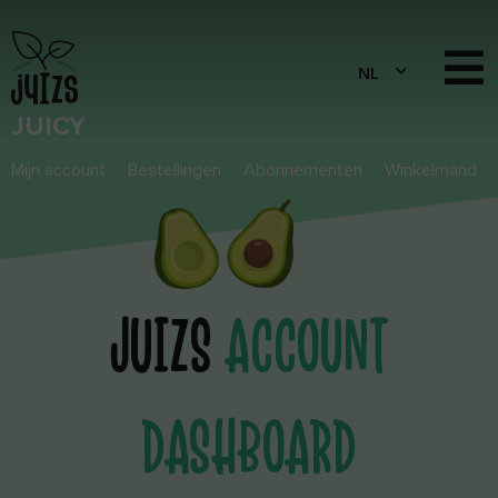
JUICY
Mijn account
Bestellingen
Abonnementen
Winkelmand
JUIZS
ACCOUNT
DASHBOARD