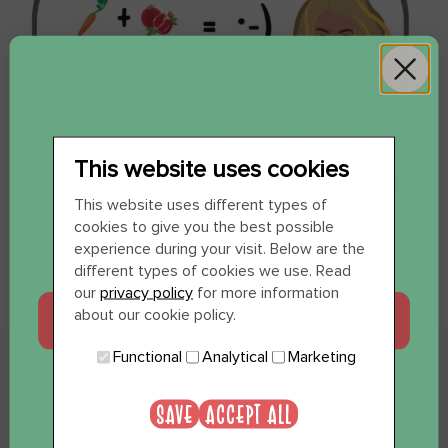
This website uses cookies
WIL JE 12 SHOTS
This website uses different types of
cookies to give you the best possible
CADEAU?
experience during your visit. Below are the
different types of cookies we use. Read
our
privacy policy
for more information
about our cookie policy.
JA, GRAAG
Functional
Analytical
Marketing
NEE, BEDANKT
SAVE
ACCEPT ALL