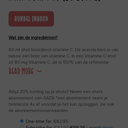
BUNDEL INHOUD
Wat zijn de ingrediënten?
60 ml shot boordevol vitamine C. De acerola kers is van
nature een bron van vitamine C. In één Vitamine C shot
zit 80 mg Vitamine C, dit is 100% van de referentie
inname (RI).
READ MORE
Altijd 20% korting op je shots? Neem een shots
abonnement van JUIZS! *een abonnement neem je
tenminste 4x af voordat je het kan opzeggen, zie ook
de abonnementsvoorwaarden.
One-time for
€
82.95
Subscribe for
€
82.95
€
66.36
/ month
more